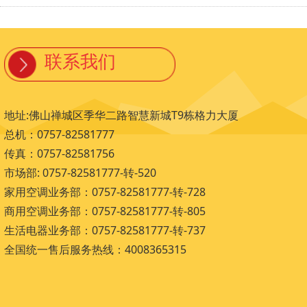
联系我们
地址:佛山禅城区季华二路智慧新城T9栋格力大厦
总机：0757-82581777
传真：0757-82581756
市场部: 0757-82581777-转-520
家用空调业务部：0757-82581777-转-728
商用空调业务部：0757-82581777-转-805
生活电器业务部：0757-82581777-转-737
全国统一售后服务热线：4008365315