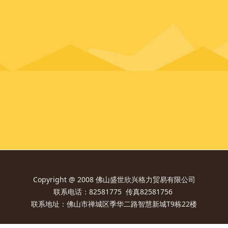
Copyright @ 2008 佛山盛世欣兴格力贸易有限公司
联系电话：82581775 传真82581756
联系地址：佛山市禅城区季华二路智慧新城T9栋22楼